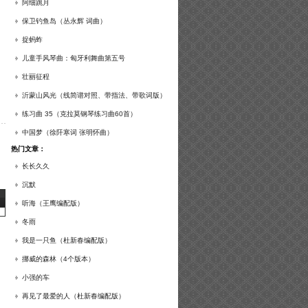
谱及练习提示）
阿细跳月
保卫钓鱼岛（丛永辉 词曲）
捉蚂蚱
儿童手风琴曲：匈牙利舞曲第五号
壮丽征程
沂蒙山风光（线简谱对照、带指法、带歌词版）
练习曲 35（克拉莫钢琴练习曲60首）
中国梦（徐阡寒词 张明怀曲）
热门文章：
长长久久
沉默
听海（王鹰编配版）
冬雨
我是一只鱼（杜新春编配版）
挪威的森林（4个版本）
小强的车
再见了最爱的人（杜新春编配版）