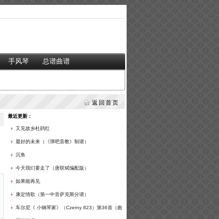
手风琴
总谱曲谱
返回首页
最近更新：
又见故乡杜鹃红
最好的未来（《弹吧音教》制谱）
沉鱼
今天我们要走了（唐联斌编配版）
如果能再见
康定情歌（第一中音萨克斯分谱）
车尔尼《 小钢琴家》（Czerny 823）第36首（曲