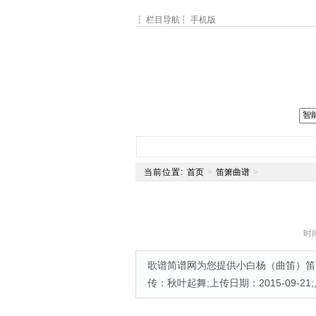
┆
栏目导航
┆
手机版
网站主页
简谱
钢琴谱
电
当前位置:
首页
>
笛箫曲谱
>
时间
歌谱简谱网为您提供小白杨（曲笛）笛箫
传：秋叶起舞;上传日期：2015-09-21;