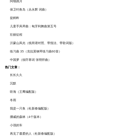
谱及练习提示）
阿细跳月
保卫钓鱼岛（丛永辉 词曲）
捉蚂蚱
儿童手风琴曲：匈牙利舞曲第五号
壮丽征程
沂蒙山风光（线简谱对照、带指法、带歌词版）
练习曲 35（克拉莫钢琴练习曲60首）
中国梦（徐阡寒词 张明怀曲）
热门文章：
长长久久
沉默
听海（王鹰编配版）
冬雨
我是一只鱼（杜新春编配版）
挪威的森林（4个版本）
小强的车
再见了最爱的人（杜新春编配版）