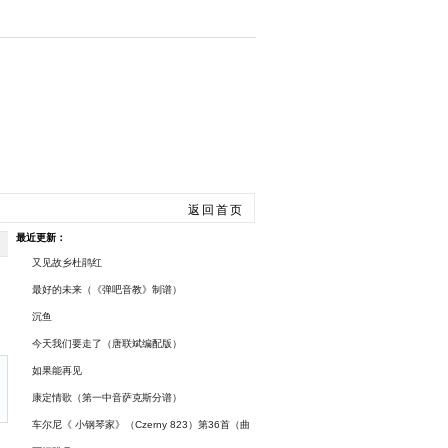
手风琴
总谱曲谱
返回首页
最近更新：
又见故乡杜鹃红
最好的未来（《弹吧音教》制谱）
沉鱼
今天我们要走了（唐联斌编配版）
如果能再见
康定情歌（第一中音萨克斯分谱）
车尔尼《 小钢琴家》（Czerny 823）第36首（曲