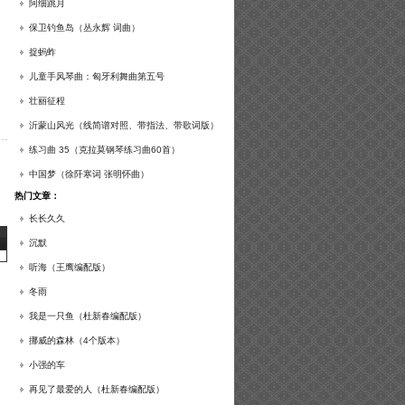
谱及练习提示）
阿细跳月
保卫钓鱼岛（丛永辉 词曲）
捉蚂蚱
儿童手风琴曲：匈牙利舞曲第五号
壮丽征程
沂蒙山风光（线简谱对照、带指法、带歌词版）
练习曲 35（克拉莫钢琴练习曲60首）
中国梦（徐阡寒词 张明怀曲）
热门文章：
长长久久
沉默
听海（王鹰编配版）
冬雨
我是一只鱼（杜新春编配版）
挪威的森林（4个版本）
小强的车
再见了最爱的人（杜新春编配版）