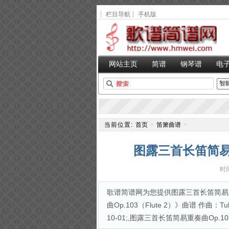
┆
栏目导航
┆
手机版
网站主页
简谱
钢琴谱
电
当前位置:
首页
>
笛箫曲谱
>
图露三首长笛简易重奏
时间
歌谱简谱网为您提供图露三首长笛简易重奏曲
曲Op.103（Flute 2）》曲谱 作曲
10-01;,图露三首长笛简易重奏曲Op.103（