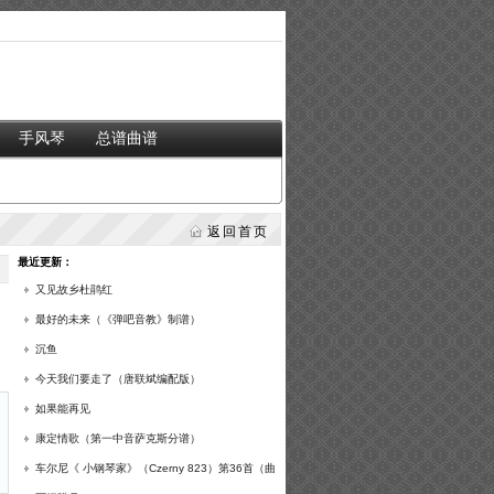
手风琴
总谱曲谱
返回首页
最近更新：
又见故乡杜鹃红
最好的未来（《弹吧音教》制谱）
沉鱼
今天我们要走了（唐联斌编配版）
如果能再见
康定情歌（第一中音萨克斯分谱）
车尔尼《 小钢琴家》（Czerny 823）第36首（曲