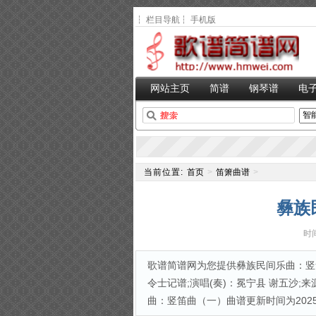
┆
栏目导航
┆
手机版
网站主页
简谱
钢琴谱
电
当前位置:
首页
>
笛箫曲谱
>
彝族
时间
歌谱简谱网为您提供彝族民间乐曲：竖
令士记谱;演唱(奏)：冕宁县 谢五沙;来源
曲：竖笛曲（一）曲谱更新时间为2025-04-