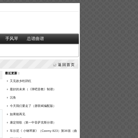
手风琴
总谱曲谱
返回首页
最近更新：
又见故乡杜鹃红
最好的未来（《弹吧音教》制谱）
沉鱼
今天我们要走了（唐联斌编配版）
如果能再见
康定情歌（第一中音萨克斯分谱）
车尔尼《 小钢琴家》（Czerny 823）第36首（曲