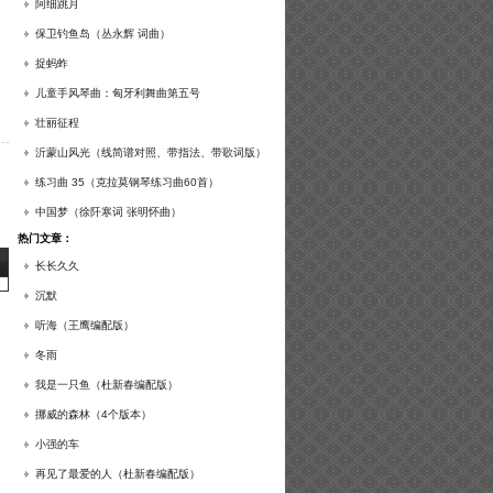
谱及练习提示）
阿细跳月
保卫钓鱼岛（丛永辉 词曲）
捉蚂蚱
儿童手风琴曲：匈牙利舞曲第五号
壮丽征程
沂蒙山风光（线简谱对照、带指法、带歌词版）
练习曲 35（克拉莫钢琴练习曲60首）
中国梦（徐阡寒词 张明怀曲）
热门文章：
长长久久
沉默
听海（王鹰编配版）
冬雨
我是一只鱼（杜新春编配版）
挪威的森林（4个版本）
小强的车
再见了最爱的人（杜新春编配版）